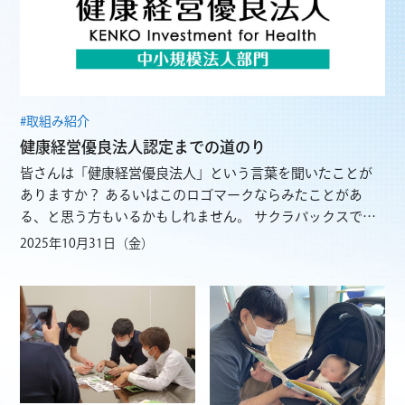
#取組み紹介
健康経営優良法人認定までの道のり
皆さんは「健康経営優良法人」という言葉を聞いたことが
ありますか？ あるいはこのロゴマークならみたことがあ
る、と思う方もいるかもしれません。 サクラパックスで
は、2024年に初めて健康経営優良法人 中小企業部門に認定
2025年10月31日（金）
されました。 現在でも継続して認定を受けており、今回は
そんな認定にいたるまでの取組みについてご紹介したいと
思います。 —– そもそも” 健康経営 “とは？📦 —